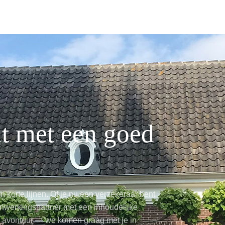
t met
een goed
 korte lijnen. Of je nu een verzekeraar bent
nwerkingspartner met een inhoudelijke
uw avontuur — we komen graag met je in