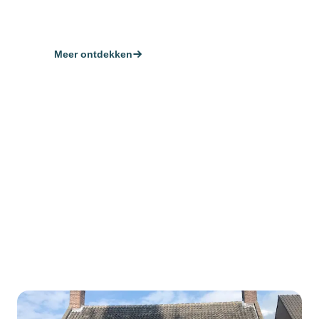
Meer ontdekken
Neem contact op
25
+
5.000
+
100
%
Jaar ervaring
Dossiers beoordeeld
Onafhankelijk
SCROLL